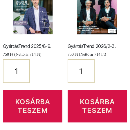
GyártásTrend 2025/8-9.
GyártásTrend 2026/2-3.
750
Ft
(Nettó ár
714
Ft
)
750
Ft
(Nettó ár
714
Ft
)
GyártásTrend
GyártásTrend
2025/8-
2026/2-
9.
3.
mennyiség
mennyiség
KOSÁRBA
KOSÁRBA
TESZEM
TESZEM