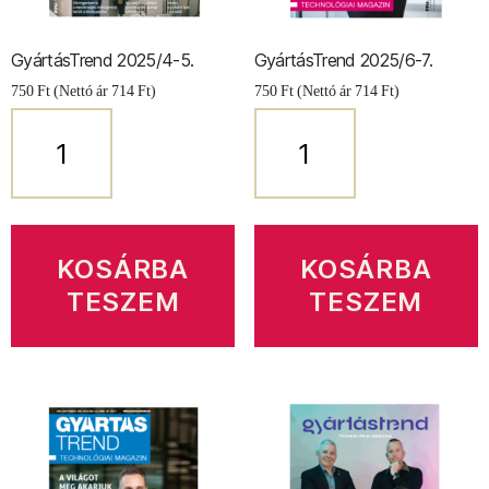
GyártásTrend 2025/4-5.
GyártásTrend 2025/6-7.
750
Ft
(Nettó ár
714
Ft
)
750
Ft
(Nettó ár
714
Ft
)
GyártásTrend
GyártásTrend
2025/4-
2025/6-
5.
7.
mennyiség
mennyiség
KOSÁRBA
KOSÁRBA
TESZEM
TESZEM