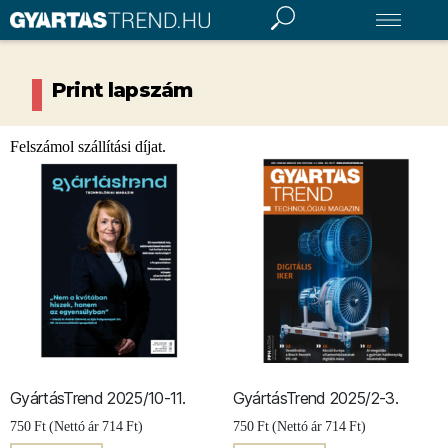
end
Magazin
Print lapszám
Hírlevél
Év Gyára
Felszámol szállítási díjat.
Rendezvény
TECHNOLÓGIA
GAZDASÁG
MŰVELT MÉRNÖK
INNOVÁCIÓ
KÖSZÖRŰ PODCAST
DIGITÁLIS LAPSZÁM
GyártásTrend 2025/10-11.
GyártásTrend 2025/2-3.
750
Ft
(Nettó ár
714
Ft
)
750
Ft
(Nettó ár
714
Ft
)