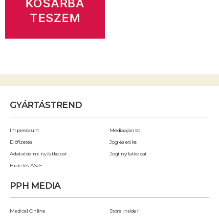
KOSÁRBA
TESZEM
GYÁRTÁSTREND
Impresszum
Médiaajánlat
Előfizetés
Jog és etika
Adatvédelmi nyilatkozat
Jogi nyilatkozat
Hirdetés ASzF
PPH MEDIA
Medical Online
Store Insider