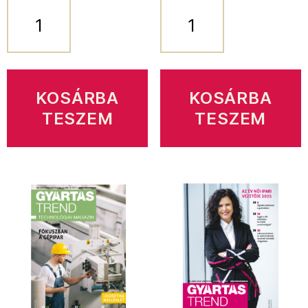
GyártásTrend
GyártásTrend
2025/10-
2025/2-
11.
3.
mennyiség
mennyiség
KOSÁRBA
KOSÁRBA
TESZEM
TESZEM