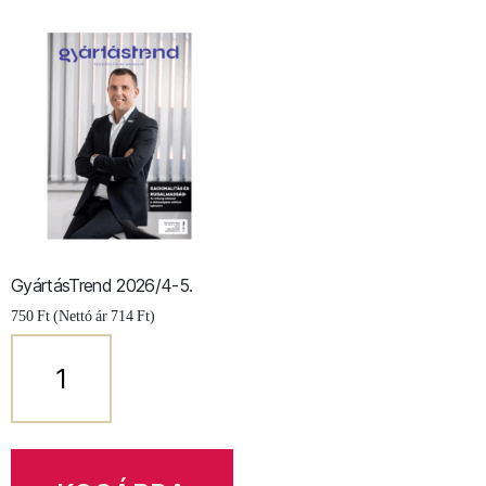
GyártásTrend 2026/4-5.
750
Ft
(Nettó ár
714
Ft
)
GyártásTrend
2026/4-
5.
mennyiség